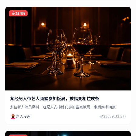
254万
某经纪人带艺人频繁参加饭局，被指变相拉皮条
多位新人演员爆料，经纪人安排她们参加富豪饭局，事后要求回报
新人发声
320万
3.5万