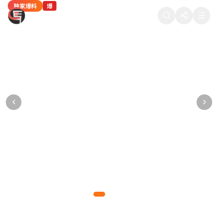
独家爆料
热门八卦
独家爆料
热门八卦
网红八卦
爆
热
爆
热
新
88在线吃瓜
某顶流男星被曝深夜密会神秘女子，工作室紧
当红女星疑似隐婚生子，医院产检照片被流出
某导演潜规则多名女演员，聊天记录被公开
热门综艺剪辑争议：某选手被淘汰的真实原因
知名网红直播间翻车，产品质量问题引众怒
急发布声明
某一线女星多次被拍到出入私立医院妇产科，疑已怀孕数月
多位女演员联合发声，晒出导演的不当聊天记录和语音证据
内部工作人员爆料，综艺节目存在剧本操控和恶意剪辑行为
千万粉丝网红带货翻车，产品被曝质量问题，粉丝集体维权
狗仔拍到男星与神秘女子同回酒店，逗留长达5小时，引发网友热议
爆料达人
正义爆料
综艺揭秘
网红观察
2026-05-10 11:15
2026-05-09 22:48
2026-05-09 18:30
2026-05-09 15:20
877万热度
765万热度
654万热度
543万热度
吃瓜先锋
2026-05-10 14:32
988万热度