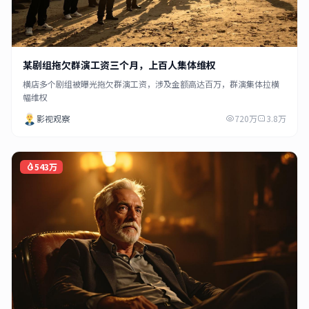
某剧组拖欠群演工资三个月，上百人集体维权
横店多个剧组被曝光拖欠群演工资，涉及金额高达百万，群演集体拉横
幅维权
影视观察
720万
3.8万
543万