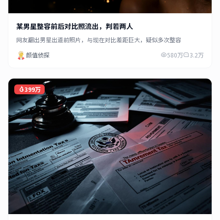
某男星整容前后对比照流出，判若两人
网友翻出男星出道前照片，与现在对比差距巨大，疑似多次整容
颜值侦探
580万
3.2万
399万