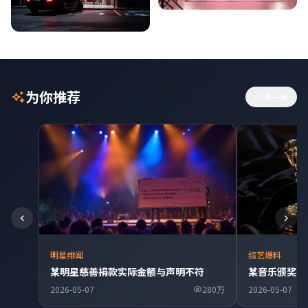
为你推荐
换一批
明星绯闻
综艺爆料
某明星慈善捐款实际金额与声明不符
某音乐颁奖典
2026-05-07
280万
2026-05-07