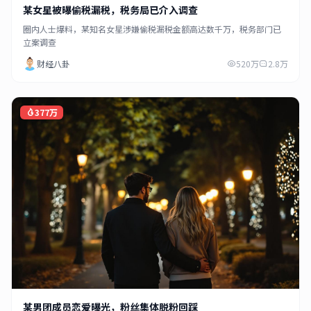
某女星被曝偷税漏税，税务局已介入调查
圈内人士爆料，某知名女星涉嫌偷税漏税金额高达数千万，税务部门已
立案调查
财经八卦
520万
2.8万
377万
某男团成员恋爱曝光，粉丝集体脱粉回踩