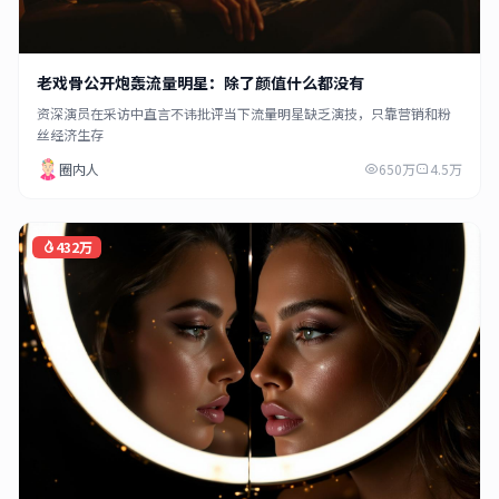
老戏骨公开炮轰流量明星：除了颜值什么都没有
资深演员在采访中直言不讳批评当下流量明星缺乏演技，只靠营销和粉
丝经济生存
圈内人
650万
4.5万
432万