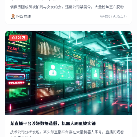
偶像男团成员被拍到与女友约会，违反公司禁爱令，大量粉丝宣布脱粉
粉丝前线
490万
5.1万
321万
某直播平台涉嫌数据造假，机器人刷量被实锤
技术公司分析发现，某头部直播平台存在大量机器人账号，直播间观看