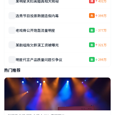
某明星夫妇离婚真相大揭秘
432万
爆
选秀节目投票数据造假内幕
399万
热
老戏骨公开炮轰流量明星
377万
新
某剧组拖欠群演工资被曝光
321万
新
明星代言产品质量问题引争议
299万
新
热门推荐