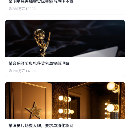
某明星慈善捐款实际金额与声明不符
280万
18000
某音乐颁奖典礼获奖名单提前泄露
250万
14000
某演员片场耍大牌，要求单独化妆间