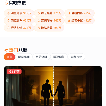
实时热搜
明星分手
985万
综艺黑幕
876万
剧组内幕
765万
网红翻车
654万
恋情曝光
543万
整容争议
432万
经济纠纷
321万
隐私泄露
299万
热门
八卦
全部
明星绯闻
综艺爆料
影视剧组
网红八卦
877万