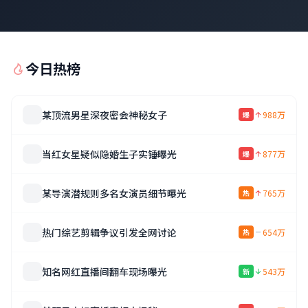
今日热榜
某顶流男星深夜密会神秘女子
988万
爆
当红女星疑似隐婚生子实锤曝光
877万
爆
某导演潜规则多名女演员细节曝光
765万
热
热门综艺剪辑争议引发全网讨论
654万
热
知名网红直播间翻车现场曝光
543万
新