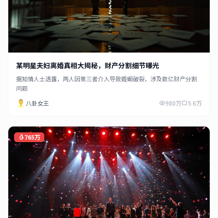
某明星夫妇离婚真相大揭秘，财产分割细节曝光
据知情人士透露，两人因第三者介入导致婚姻破裂，涉及数亿财产分割
问题
八卦女王
980万
5.6万
765万