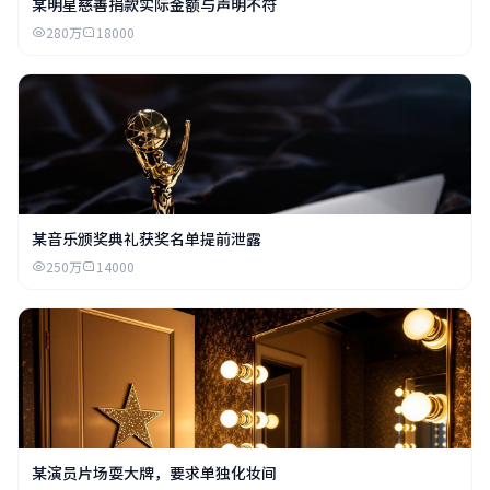
某明星慈善捐款实际金额与声明不符
280万
18000
某音乐颁奖典礼获奖名单提前泄露
250万
14000
某演员片场耍大牌，要求单独化妆间