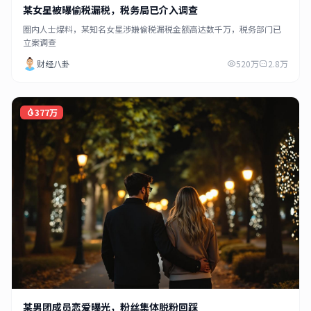
某女星被曝偷税漏税，税务局已介入调查
圈内人士爆料，某知名女星涉嫌偷税漏税金额高达数千万，税务部门已
立案调查
财经八卦
520万
2.8万
377万
某男团成员恋爱曝光，粉丝集体脱粉回踩