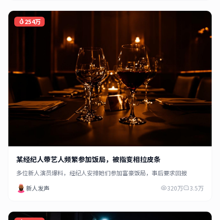
254万
某经纪人带艺人频繁参加饭局，被指变相拉皮条
多位新人演员爆料，经纪人安排她们参加富豪饭局，事后要求回报
新人发声
320万
3.5万