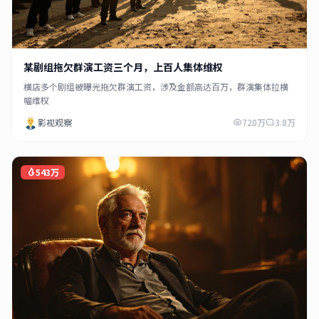
某剧组拖欠群演工资三个月，上百人集体维权
横店多个剧组被曝光拖欠群演工资，涉及金额高达百万，群演集体拉横
幅维权
影视观察
720万
3.8万
543万