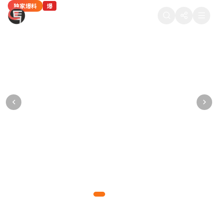
独家爆料
热门八卦
独家爆料
热门八卦
网红八卦
爆
热
爆
热
新
88在线吃瓜
某顶流男星被曝深夜密会神秘女子，工作室紧
当红女星疑似隐婚生子，医院产检照片被流出
某导演潜规则多名女演员，聊天记录被公开
热门综艺剪辑争议：某选手被淘汰的真实原因
知名网红直播间翻车，产品质量问题引众怒
急发布声明
某一线女星多次被拍到出入私立医院妇产科，疑已怀孕数月
多位女演员联合发声，晒出导演的不当聊天记录和语音证据
内部工作人员爆料，综艺节目存在剧本操控和恶意剪辑行为
千万粉丝网红带货翻车，产品被曝质量问题，粉丝集体维权
狗仔拍到男星与神秘女子同回酒店，逗留长达5小时，引发网友热议
爆料达人
正义爆料
综艺揭秘
网红观察
2026-05-10 11:15
2026-05-09 22:48
2026-05-09 18:30
2026-05-09 15:20
877万热度
765万热度
654万热度
543万热度
吃瓜先锋
2026-05-10 14:32
988万热度