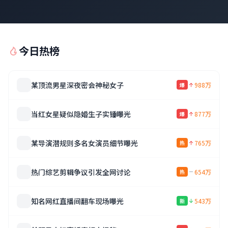
今日热榜
某顶流男星深夜密会神秘女子
988万
爆
当红女星疑似隐婚生子实锤曝光
877万
爆
某导演潜规则多名女演员细节曝光
765万
热
热门综艺剪辑争议引发全网讨论
654万
热
知名网红直播间翻车现场曝光
543万
新