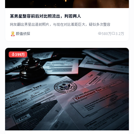
某男星整容前后对比照流出，判若两人
网友翻出男星出道前照片，与现在对比差距巨大，疑似多次整容
颜值侦探
580万
3.2万
399万