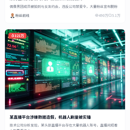
偶像男团成员被拍到与女友约会，违反公司禁爱令，大量粉丝宣布脱粉
粉丝前线
490万
5.1万
321万
某直播平台涉嫌数据造假，机器人刷量被实锤
技术公司分析发现，某头部直播平台存在大量机器人账号，直播间观看