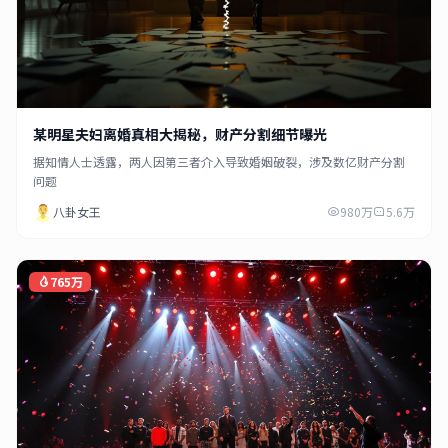
某明星夫妇离婚真相大揭秘，财产分割细节曝光
据知情人士透露，两人因第三者介入导致婚姻破裂，涉及数亿财产分割
问题
八卦女王
980万
5.6万
765万