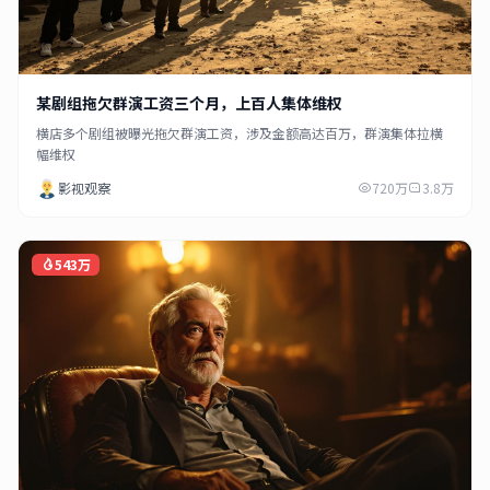
某剧组拖欠群演工资三个月，上百人集体维权
横店多个剧组被曝光拖欠群演工资，涉及金额高达百万，群演集体拉横
幅维权
影视观察
720万
3.8万
543万