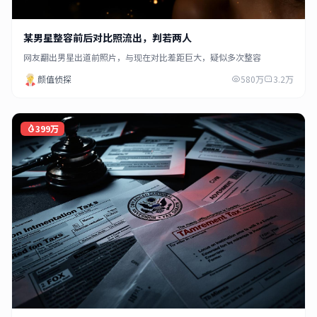
某男星整容前后对比照流出，判若两人
网友翻出男星出道前照片，与现在对比差距巨大，疑似多次整容
颜值侦探
580万
3.2万
399万