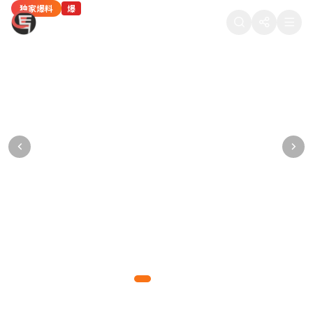
独家爆料
热门八卦
独家爆料
热门八卦
网红八卦
爆
热
爆
热
新
88在线吃瓜
某顶流男星被曝深夜密会神秘女子，工作室紧
当红女星疑似隐婚生子，医院产检照片被流出
某导演潜规则多名女演员，聊天记录被公开
热门综艺剪辑争议：某选手被淘汰的真实原因
知名网红直播间翻车，产品质量问题引众怒
急发布声明
某一线女星多次被拍到出入私立医院妇产科，疑已怀孕数月
多位女演员联合发声，晒出导演的不当聊天记录和语音证据
内部工作人员爆料，综艺节目存在剧本操控和恶意剪辑行为
千万粉丝网红带货翻车，产品被曝质量问题，粉丝集体维权
狗仔拍到男星与神秘女子同回酒店，逗留长达5小时，引发网友热议
爆料达人
正义爆料
综艺揭秘
网红观察
2026-05-10 11:15
2026-05-09 22:48
2026-05-09 18:30
2026-05-09 15:20
877万热度
765万热度
654万热度
543万热度
吃瓜先锋
2026-05-10 14:32
988万热度