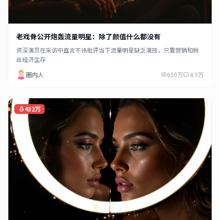
老戏骨公开炮轰流量明星：除了颜值什么都没有
资深演员在采访中直言不讳批评当下流量明星缺乏演技，只靠营销和粉
丝经济生存
圈内人
650万
4.5万
432万