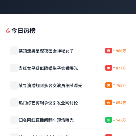
今日热榜
某顶流男星深夜密会神秘女子
988万
爆
当红女星疑似隐婚生子实锤曝光
877万
爆
某导演潜规则多名女演员细节曝光
765万
热
热门综艺剪辑争议引发全网讨论
654万
热
知名网红直播间翻车现场曝光
543万
新