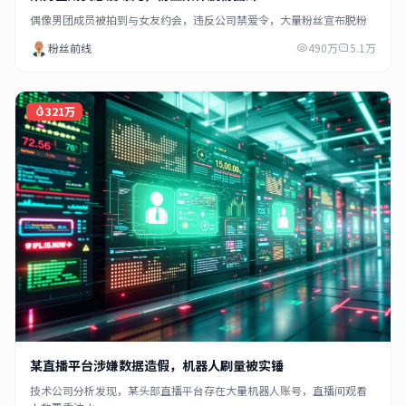
偶像男团成员被拍到与女友约会，违反公司禁爱令，大量粉丝宣布脱粉
粉丝前线
490万
5.1万
321万
某直播平台涉嫌数据造假，机器人刷量被实锤
技术公司分析发现，某头部直播平台存在大量机器人账号，直播间观看