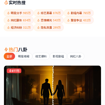
实时热搜
明星分手
985万
综艺黑幕
876万
剧组内幕
765万
网红翻车
654万
恋情曝光
543万
整容争议
432万
经济纠纷
321万
隐私泄露
299万
热门
八卦
全部
明星绯闻
综艺爆料
影视剧组
网红八卦
877万