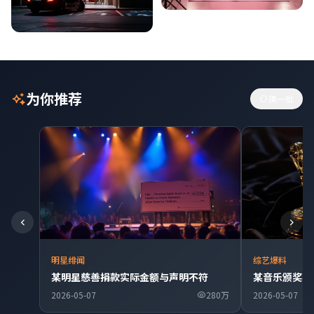
为你推荐
换一批
明星绯闻
综艺爆料
某明星慈善捐款实际金额与声明不符
某音乐颁奖典
2026-05-07
280万
2026-05-07