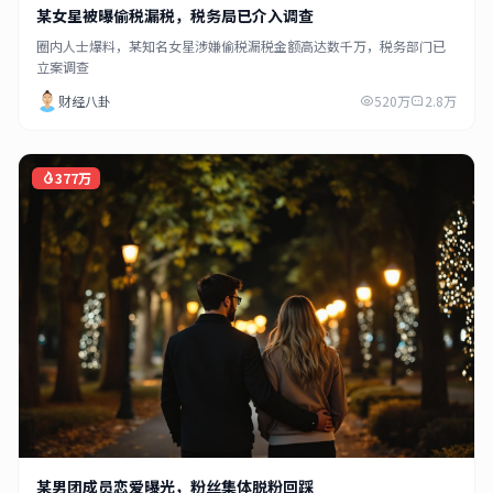
某女星被曝偷税漏税，税务局已介入调查
圈内人士爆料，某知名女星涉嫌偷税漏税金额高达数千万，税务部门已
立案调查
财经八卦
520万
2.8万
377万
某男团成员恋爱曝光，粉丝集体脱粉回踩