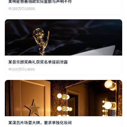
某明星慈善捐款实际金额与声明不符
280万
18000
某音乐颁奖典礼获奖名单提前泄露
250万
14000
某演员片场耍大牌，要求单独化妆间