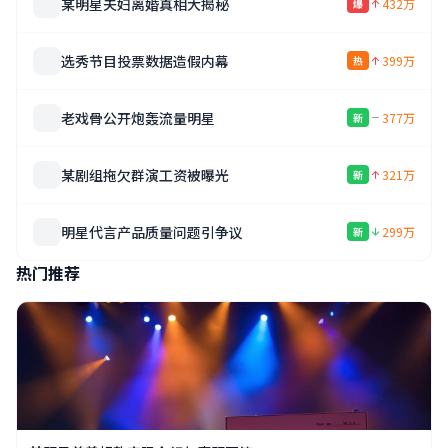
某明星夫妇离婚真相大揭秘
432万
爆
选秀节目投票数据造假内幕
399万
热
老戏骨公开炮轰流量明星
377万
新
某剧组拖欠群演工资被曝光
321万
新
明星代言产品质量问题引争议
299万
新
热门推荐