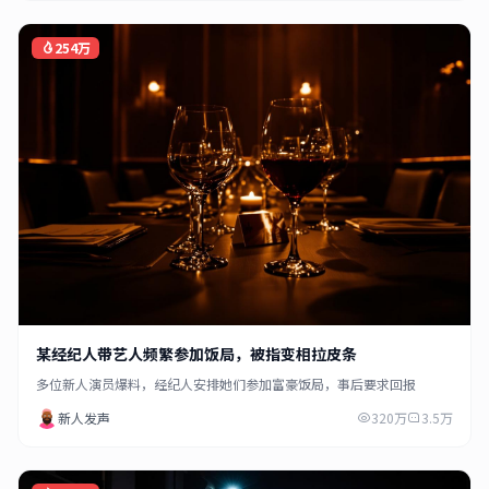
254万
某经纪人带艺人频繁参加饭局，被指变相拉皮条
多位新人演员爆料，经纪人安排她们参加富豪饭局，事后要求回报
新人发声
320万
3.5万