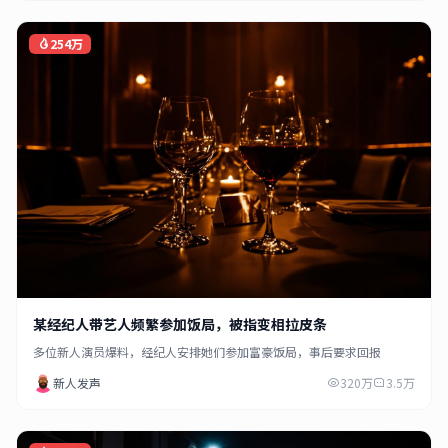
254万
某经纪人带艺人频繁参加饭局，被指变相拉皮条
多位新人演员爆料，经纪人安排她们参加富豪饭局，事后要求回报
新人发声
320万
3.5万