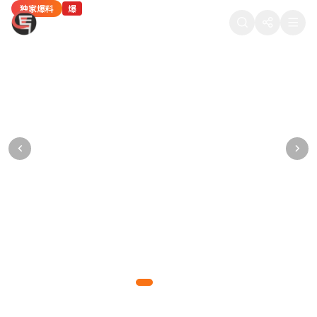
独家爆料
热门八卦
独家爆料
热门八卦
网红八卦
爆
热
爆
热
新
88在线吃瓜
某顶流男星被曝深夜密会神秘女子，工作室紧
当红女星疑似隐婚生子，医院产检照片被流出
某导演潜规则多名女演员，聊天记录被公开
热门综艺剪辑争议：某选手被淘汰的真实原因
知名网红直播间翻车，产品质量问题引众怒
急发布声明
某一线女星多次被拍到出入私立医院妇产科，疑已怀孕数月
多位女演员联合发声，晒出导演的不当聊天记录和语音证据
内部工作人员爆料，综艺节目存在剧本操控和恶意剪辑行为
千万粉丝网红带货翻车，产品被曝质量问题，粉丝集体维权
狗仔拍到男星与神秘女子同回酒店，逗留长达5小时，引发网友热议
爆料达人
正义爆料
综艺揭秘
网红观察
2026-05-10 11:15
2026-05-09 22:48
2026-05-09 18:30
2026-05-09 15:20
877万热度
765万热度
654万热度
543万热度
吃瓜先锋
2026-05-10 14:32
988万热度