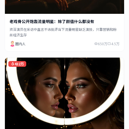
老戏骨公开炮轰流量明星：除了颜值什么都没有
资深演员在采访中直言不讳批评当下流量明星缺乏演技，只靠营销和粉
丝经济生存
圈内人
650万
4.5万
432万