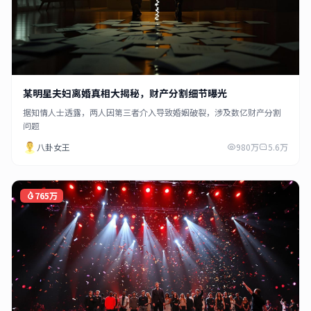
某明星夫妇离婚真相大揭秘，财产分割细节曝光
据知情人士透露，两人因第三者介入导致婚姻破裂，涉及数亿财产分割
问题
八卦女王
980万
5.6万
765万