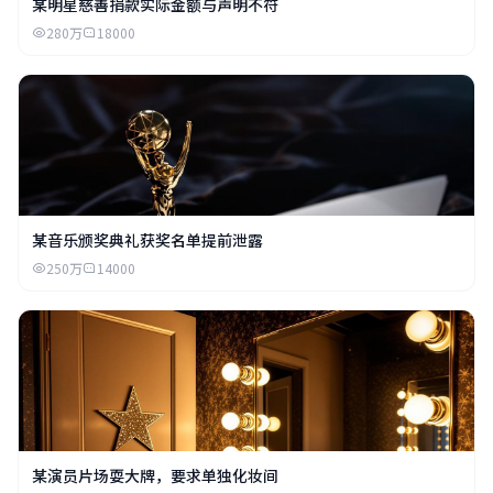
某明星慈善捐款实际金额与声明不符
280万
18000
某音乐颁奖典礼获奖名单提前泄露
250万
14000
某演员片场耍大牌，要求单独化妆间