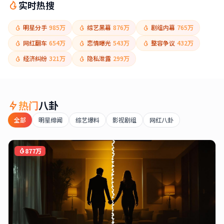
实时热搜
明星分手
985万
综艺黑幕
876万
剧组内幕
765万
网红翻车
654万
恋情曝光
543万
整容争议
432万
经济纠纷
321万
隐私泄露
299万
热门
八卦
全部
明星绯闻
综艺爆料
影视剧组
网红八卦
877万