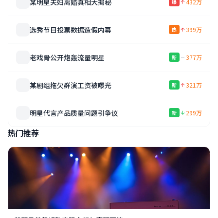
某明星夫妇离婚真相大揭秘
432万
爆
选秀节目投票数据造假内幕
399万
热
老戏骨公开炮轰流量明星
377万
新
某剧组拖欠群演工资被曝光
321万
新
明星代言产品质量问题引争议
299万
新
热门推荐