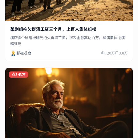
某剧组拖欠群演工资三个月，上百人集体维权
横店多个剧组被曝光拖欠群演工资，涉及金额高达百万，群演集体拉横
幅维权
影视观察
720万
3.8万
543万