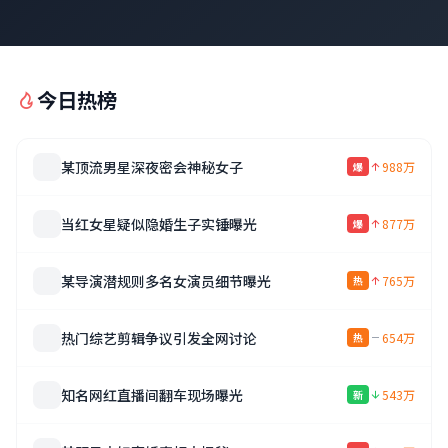
今日热榜
某顶流男星深夜密会神秘女子
988万
爆
当红女星疑似隐婚生子实锤曝光
877万
爆
某导演潜规则多名女演员细节曝光
765万
热
热门综艺剪辑争议引发全网讨论
654万
热
知名网红直播间翻车现场曝光
543万
新