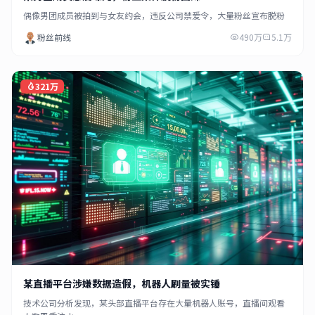
偶像男团成员被拍到与女友约会，违反公司禁爱令，大量粉丝宣布脱粉
粉丝前线
490万
5.1万
321万
某直播平台涉嫌数据造假，机器人刷量被实锤
技术公司分析发现，某头部直播平台存在大量机器人账号，直播间观看