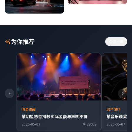
为你推荐
换一批
明星绯闻
综艺爆料
某明星慈善捐款实际金额与声明不符
某音乐颁奖典
2026-05-07
280万
2026-05-07