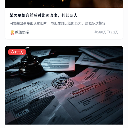
某男星整容前后对比照流出，判若两人
网友翻出男星出道前照片，与现在对比差距巨大，疑似多次整容
颜值侦探
580万
3.2万
399万