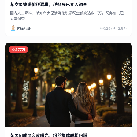
某女星被曝偷税漏税，税务局已介入调查
圈内人士爆料，某知名女星涉嫌偷税漏税金额高达数千万，税务部门已
立案调查
财经八卦
520万
2.8万
377万
某男团成员恋爱曝光，粉丝集体脱粉回踩