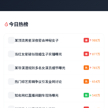
今日热榜
某顶流男星深夜密会神秘女子
988万
爆
当红女星疑似隐婚生子实锤曝光
877万
爆
某导演潜规则多名女演员细节曝光
765万
热
热门综艺剪辑争议引发全网讨论
654万
热
知名网红直播间翻车现场曝光
543万
新