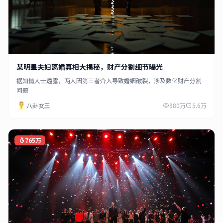
某明星夫妇离婚真相大揭秘，财产分割细节曝光
据知情人士透露，两人因第三者介入导致婚姻破裂，涉及数亿财产分割
问题
八卦女王
980万
5.6万
765万