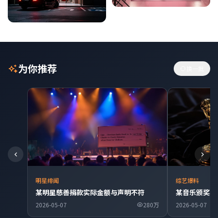
为你推荐
换一批
明星绯闻
综艺爆料
某明星慈善捐款实际金额与声明不符
某音乐颁奖典
2026-05-07
280万
2026-05-07