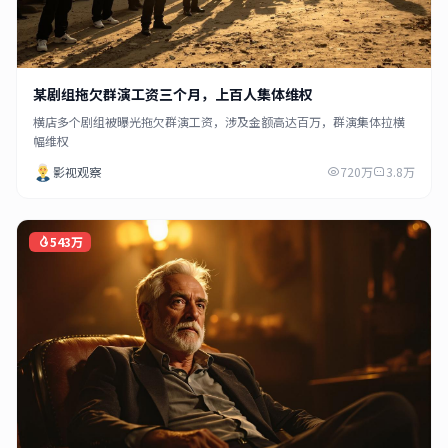
某剧组拖欠群演工资三个月，上百人集体维权
横店多个剧组被曝光拖欠群演工资，涉及金额高达百万，群演集体拉横
幅维权
影视观察
720万
3.8万
543万