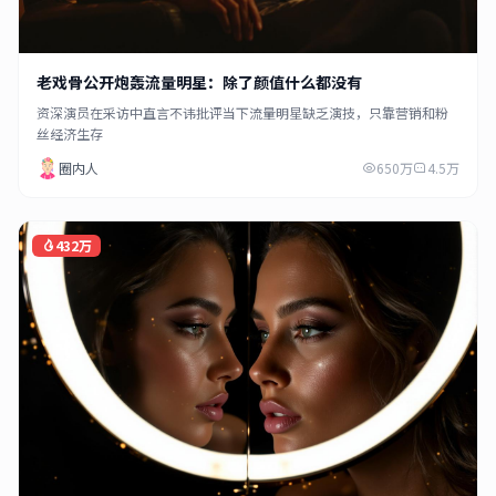
老戏骨公开炮轰流量明星：除了颜值什么都没有
资深演员在采访中直言不讳批评当下流量明星缺乏演技，只靠营销和粉
丝经济生存
圈内人
650万
4.5万
432万