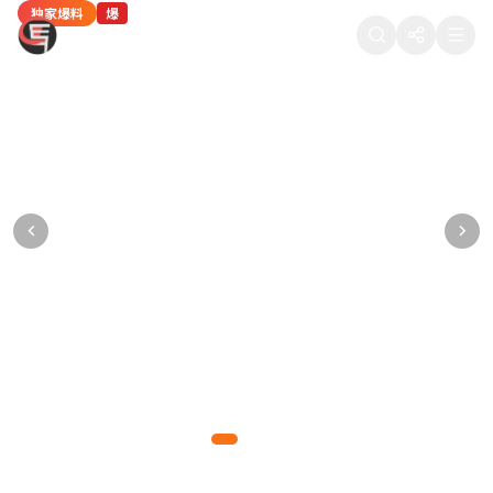
独家爆料
热门八卦
独家爆料
热门八卦
网红八卦
爆
热
爆
热
新
88在线吃瓜
某顶流男星被曝深夜密会神秘女子，工作室紧
当红女星疑似隐婚生子，医院产检照片被流出
某导演潜规则多名女演员，聊天记录被公开
热门综艺剪辑争议：某选手被淘汰的真实原因
知名网红直播间翻车，产品质量问题引众怒
急发布声明
某一线女星多次被拍到出入私立医院妇产科，疑已怀孕数月
多位女演员联合发声，晒出导演的不当聊天记录和语音证据
内部工作人员爆料，综艺节目存在剧本操控和恶意剪辑行为
千万粉丝网红带货翻车，产品被曝质量问题，粉丝集体维权
狗仔拍到男星与神秘女子同回酒店，逗留长达5小时，引发网友热议
爆料达人
正义爆料
综艺揭秘
网红观察
2026-05-10 11:15
2026-05-09 22:48
2026-05-09 18:30
2026-05-09 15:20
877万热度
765万热度
654万热度
543万热度
吃瓜先锋
2026-05-10 14:32
988万热度