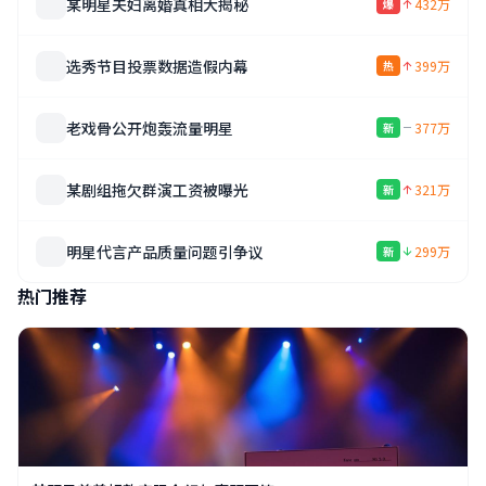
某明星夫妇离婚真相大揭秘
432万
爆
选秀节目投票数据造假内幕
399万
热
老戏骨公开炮轰流量明星
377万
新
某剧组拖欠群演工资被曝光
321万
新
明星代言产品质量问题引争议
299万
新
热门推荐