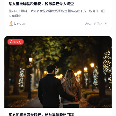
某女星被曝偷税漏税，税务局已介入调查
圈内人士爆料，某知名女星涉嫌偷税漏税金额高达数千万，税务部门已
立案调查
财经八卦
520万
2.8万
377万
某男团成员恋爱曝光，粉丝集体脱粉回踩