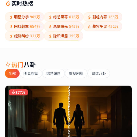
实时热搜
明星分手
985万
综艺黑幕
876万
剧组内幕
765万
网红翻车
654万
恋情曝光
543万
整容争议
432万
经济纠纷
321万
隐私泄露
299万
热门
八卦
全部
明星绯闻
综艺爆料
影视剧组
网红八卦
877万