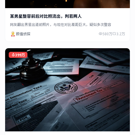
某男星整容前后对比照流出，判若两人
网友翻出男星出道前照片，与现在对比差距巨大，疑似多次整容
颜值侦探
580万
3.2万
399万