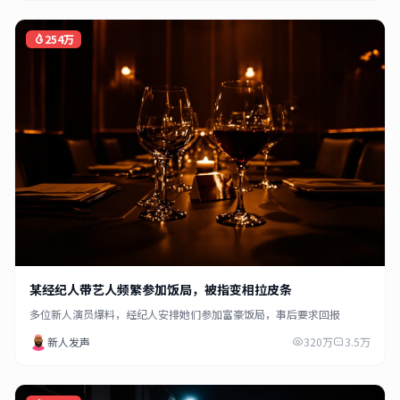
254万
某经纪人带艺人频繁参加饭局，被指变相拉皮条
多位新人演员爆料，经纪人安排她们参加富豪饭局，事后要求回报
新人发声
320万
3.5万