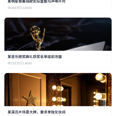
某明星慈善捐款实际金额与声明不符
280万
18000
某音乐颁奖典礼获奖名单提前泄露
250万
14000
某演员片场耍大牌，要求单独化妆间