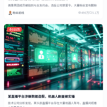
偶像男团成员被拍到与女友约会，违反公司禁爱令，大量粉丝宣布脱粉
粉丝前线
490万
5.1万
321万
某直播平台涉嫌数据造假，机器人刷量被实锤
技术公司分析发现，某头部直播平台存在大量机器人账号，直播间观看