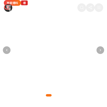
独家爆料
热门八卦
独家爆料
热门八卦
网红八卦
爆
热
爆
热
新
88在线吃瓜
某顶流男星被曝深夜密会神秘女子，工作室紧
当红女星疑似隐婚生子，医院产检照片被流出
某导演潜规则多名女演员，聊天记录被公开
热门综艺剪辑争议：某选手被淘汰的真实原因
知名网红直播间翻车，产品质量问题引众怒
急发布声明
某一线女星多次被拍到出入私立医院妇产科，疑已怀孕数月
多位女演员联合发声，晒出导演的不当聊天记录和语音证据
内部工作人员爆料，综艺节目存在剧本操控和恶意剪辑行为
千万粉丝网红带货翻车，产品被曝质量问题，粉丝集体维权
狗仔拍到男星与神秘女子同回酒店，逗留长达5小时，引发网友热议
爆料达人
正义爆料
综艺揭秘
网红观察
2026-05-10 11:15
2026-05-09 22:48
2026-05-09 18:30
2026-05-09 15:20
877万热度
765万热度
654万热度
543万热度
吃瓜先锋
2026-05-10 14:32
988万热度