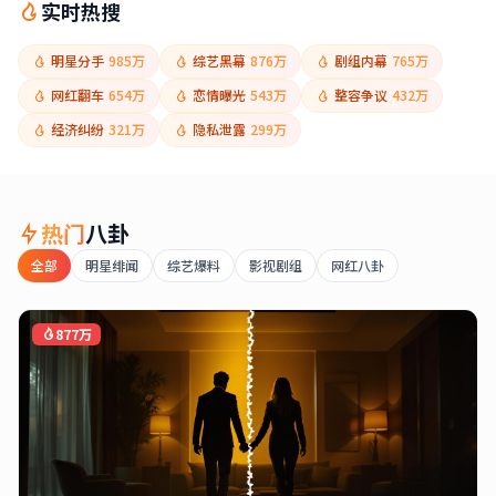
实时热搜
明星分手
985万
综艺黑幕
876万
剧组内幕
765万
网红翻车
654万
恋情曝光
543万
整容争议
432万
经济纠纷
321万
隐私泄露
299万
热门
八卦
全部
明星绯闻
综艺爆料
影视剧组
网红八卦
877万