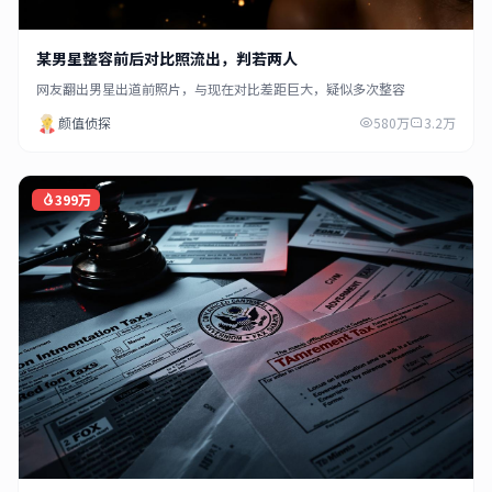
某男星整容前后对比照流出，判若两人
网友翻出男星出道前照片，与现在对比差距巨大，疑似多次整容
颜值侦探
580万
3.2万
399万