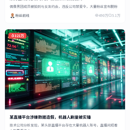
偶像男团成员被拍到与女友约会，违反公司禁爱令，大量粉丝宣布脱粉
粉丝前线
490万
5.1万
321万
某直播平台涉嫌数据造假，机器人刷量被实锤
技术公司分析发现，某头部直播平台存在大量机器人账号，直播间观看