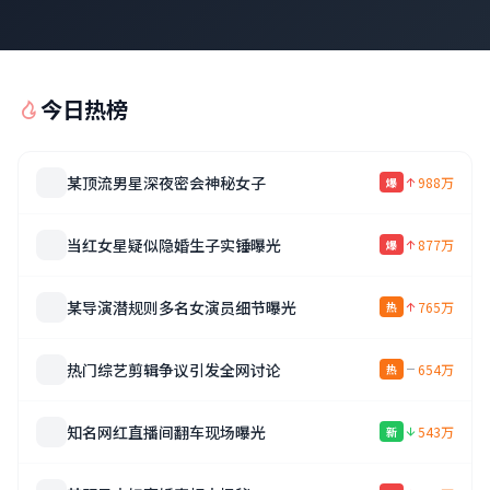
今日热榜
某顶流男星深夜密会神秘女子
988万
爆
当红女星疑似隐婚生子实锤曝光
877万
爆
某导演潜规则多名女演员细节曝光
765万
热
热门综艺剪辑争议引发全网讨论
654万
热
知名网红直播间翻车现场曝光
543万
新