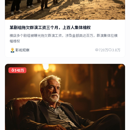
某剧组拖欠群演工资三个月，上百人集体维权
横店多个剧组被曝光拖欠群演工资，涉及金额高达百万，群演集体拉横
幅维权
影视观察
720万
3.8万
543万