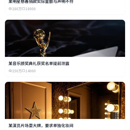
某明星慈善捐款实际金额与声明不符
280万
18000
某音乐颁奖典礼获奖名单提前泄露
250万
14000
某演员片场耍大牌，要求单独化妆间