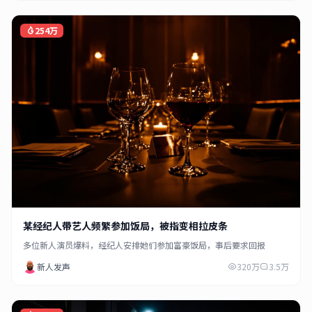
254万
某经纪人带艺人频繁参加饭局，被指变相拉皮条
多位新人演员爆料，经纪人安排她们参加富豪饭局，事后要求回报
新人发声
320万
3.5万