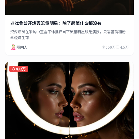
老戏骨公开炮轰流量明星：除了颜值什么都没有
资深演员在采访中直言不讳批评当下流量明星缺乏演技，只靠营销和粉
丝经济生存
圈内人
650万
4.5万
432万