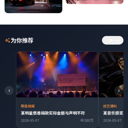
为你推荐
换一批
明星绯闻
综艺爆料
某明星慈善捐款实际金额与声明不符
某音乐颁奖典
2026-05-07
280万
2026-05-07