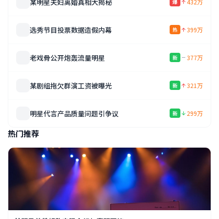
某明星夫妇离婚真相大揭秘
432万
爆
选秀节目投票数据造假内幕
399万
热
老戏骨公开炮轰流量明星
377万
新
某剧组拖欠群演工资被曝光
321万
新
明星代言产品质量问题引争议
299万
新
热门推荐