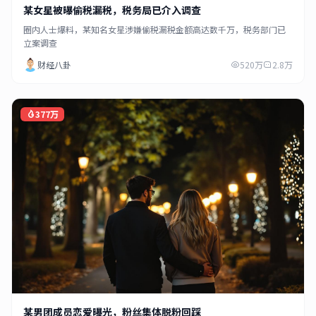
某女星被曝偷税漏税，税务局已介入调查
圈内人士爆料，某知名女星涉嫌偷税漏税金额高达数千万，税务部门已
立案调查
财经八卦
520万
2.8万
377万
某男团成员恋爱曝光，粉丝集体脱粉回踩