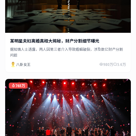
某明星夫妇离婚真相大揭秘，财产分割细节曝光
据知情人士透露，两人因第三者介入导致婚姻破裂，涉及数亿财产分割
问题
八卦女王
980万
5.6万
765万