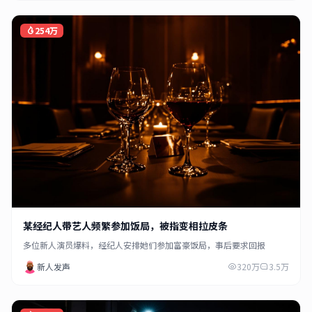
254万
某经纪人带艺人频繁参加饭局，被指变相拉皮条
多位新人演员爆料，经纪人安排她们参加富豪饭局，事后要求回报
新人发声
320万
3.5万