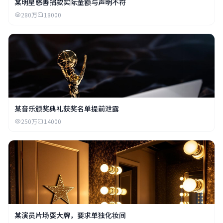
某明星慈善捐款实际金额与声明不符
280万
18000
某音乐颁奖典礼获奖名单提前泄露
250万
14000
某演员片场耍大牌，要求单独化妆间