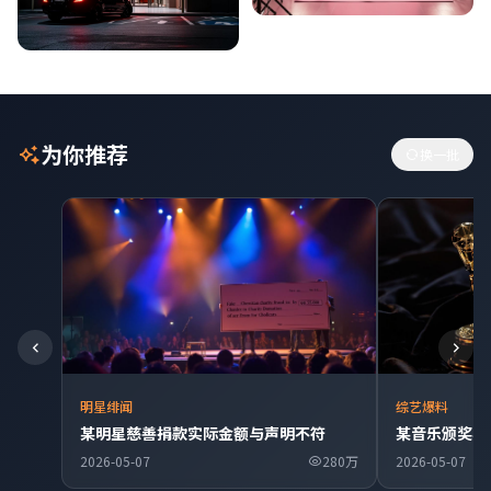
为你推荐
换一批
明星绯闻
综艺爆料
某明星慈善捐款实际金额与声明不符
某音乐颁奖典
2026-05-07
280万
2026-05-07