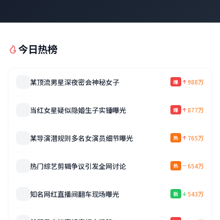
今日热榜
某顶流男星深夜密会神秘女子
988万
爆
当红女星疑似隐婚生子实锤曝光
877万
爆
某导演潜规则多名女演员细节曝光
765万
热
热门综艺剪辑争议引发全网讨论
654万
热
知名网红直播间翻车现场曝光
543万
新