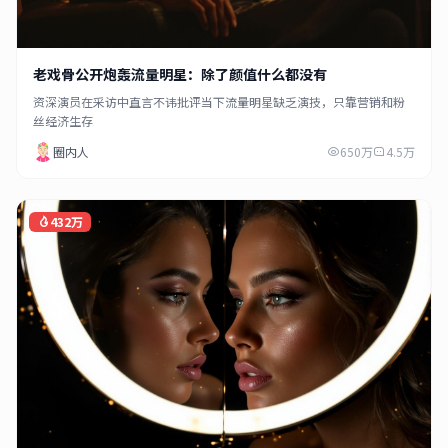
老戏骨公开炮轰流量明星：除了颜值什么都没有
资深演员在采访中直言不讳批评当下流量明星缺乏演技，只靠营销和粉
丝经济生存
圈内人
650万
4.5万
432万