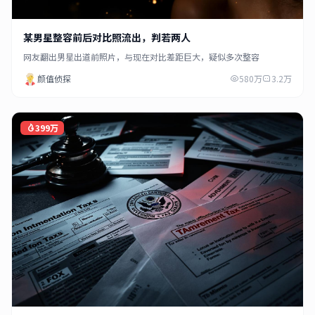
某男星整容前后对比照流出，判若两人
网友翻出男星出道前照片，与现在对比差距巨大，疑似多次整容
颜值侦探
580万
3.2万
399万