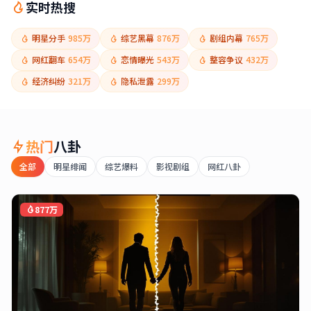
实时热搜
明星分手
985万
综艺黑幕
876万
剧组内幕
765万
网红翻车
654万
恋情曝光
543万
整容争议
432万
经济纠纷
321万
隐私泄露
299万
热门
八卦
全部
明星绯闻
综艺爆料
影视剧组
网红八卦
877万