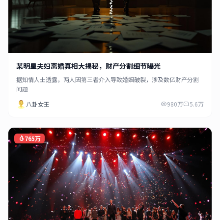
某明星夫妇离婚真相大揭秘，财产分割细节曝光
据知情人士透露，两人因第三者介入导致婚姻破裂，涉及数亿财产分割
问题
八卦女王
980万
5.6万
765万