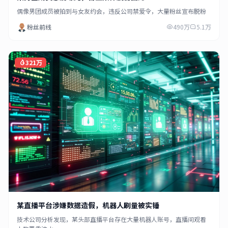
偶像男团成员被拍到与女友约会，违反公司禁爱令，大量粉丝宣布脱粉
粉丝前线
490万
5.1万
321万
某直播平台涉嫌数据造假，机器人刷量被实锤
技术公司分析发现，某头部直播平台存在大量机器人账号，直播间观看