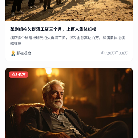
某剧组拖欠群演工资三个月，上百人集体维权
横店多个剧组被曝光拖欠群演工资，涉及金额高达百万，群演集体拉横
幅维权
影视观察
720万
3.8万
543万