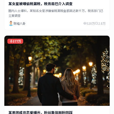
某女星被曝偷税漏税，税务局已介入调查
圈内人士爆料，某知名女星涉嫌偷税漏税金额高达数千万，税务部门已
立案调查
财经八卦
520万
2.8万
377万
某男团成员恋爱曝光，粉丝集体脱粉回踩