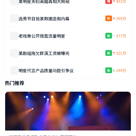
某明星夫妇离婚真相大揭秘
432万
爆
选秀节目投票数据造假内幕
399万
热
老戏骨公开炮轰流量明星
377万
新
某剧组拖欠群演工资被曝光
321万
新
明星代言产品质量问题引争议
299万
新
热门推荐