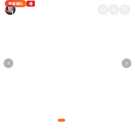
独家爆料
热门八卦
独家爆料
热门八卦
网红八卦
爆
热
爆
热
新
88在线吃瓜
某顶流男星被曝深夜密会神秘女子，工作室紧
当红女星疑似隐婚生子，医院产检照片被流出
某导演潜规则多名女演员，聊天记录被公开
热门综艺剪辑争议：某选手被淘汰的真实原因
知名网红直播间翻车，产品质量问题引众怒
急发布声明
某一线女星多次被拍到出入私立医院妇产科，疑已怀孕数月
多位女演员联合发声，晒出导演的不当聊天记录和语音证据
内部工作人员爆料，综艺节目存在剧本操控和恶意剪辑行为
千万粉丝网红带货翻车，产品被曝质量问题，粉丝集体维权
狗仔拍到男星与神秘女子同回酒店，逗留长达5小时，引发网友热议
爆料达人
正义爆料
综艺揭秘
网红观察
2026-05-10 11:15
2026-05-09 22:48
2026-05-09 18:30
2026-05-09 15:20
877万热度
765万热度
654万热度
543万热度
吃瓜先锋
2026-05-10 14:32
988万热度