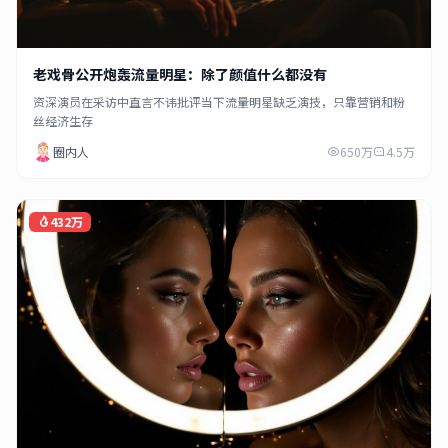
老戏骨公开炮轰流量明星：除了颜值什么都没有
资深演员在采访中直言不讳批评当下流量明星缺乏演技，只靠营销和粉
丝经济生存
圈内人
650万
4.5万
432万