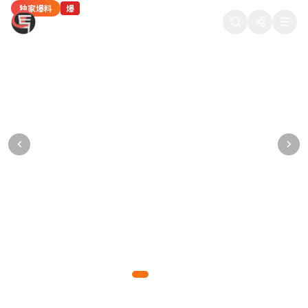
独家爆料
热门八卦
独家爆料
热门八卦
网红八卦
爆
热
爆
热
新
88在线吃瓜
某顶流男星被曝深夜密会神秘女子，工作室紧
当红女星疑似隐婚生子，医院产检照片被流出
某导演潜规则多名女演员，聊天记录被公开
热门综艺剪辑争议：某选手被淘汰的真实原因
知名网红直播间翻车，产品质量问题引众怒
急发布声明
某一线女星多次被拍到出入私立医院妇产科，疑已怀孕数月
多位女演员联合发声，晒出导演的不当聊天记录和语音证据
内部工作人员爆料，综艺节目存在剧本操控和恶意剪辑行为
千万粉丝网红带货翻车，产品被曝质量问题，粉丝集体维权
狗仔拍到男星与神秘女子同回酒店，逗留长达5小时，引发网友热议
爆料达人
正义爆料
综艺揭秘
网红观察
2026-05-10 11:15
2026-05-09 22:48
2026-05-09 18:30
2026-05-09 15:20
877万热度
765万热度
654万热度
543万热度
吃瓜先锋
2026-05-10 14:32
988万热度