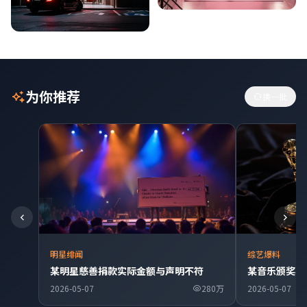
为你推荐
换一批
明星绯闻
综艺爆料
某明星慈善捐款实际金额与声明不符
某音乐颁奖典
2026-05-07
280万
2026-05-07