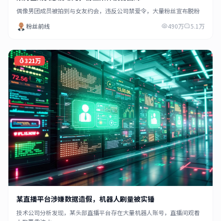
偶像男团成员被拍到与女友约会，违反公司禁爱令，大量粉丝宣布脱粉
粉丝前线
490万
5.1万
321万
某直播平台涉嫌数据造假，机器人刷量被实锤
技术公司分析发现，某头部直播平台存在大量机器人账号，直播间观看