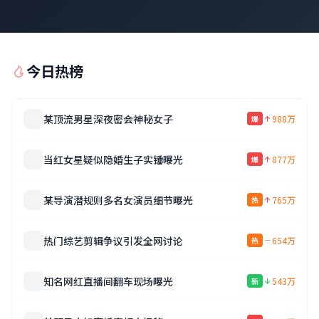
今日热榜
某顶流男星深夜密会神秘女子
988万
爆
当红女星疑似隐婚生子实锤曝光
877万
爆
某导演潜规则多名女演员细节曝光
765万
热
热门综艺剪辑争议引发全网讨论
654万
热
知名网红直播间翻车现场曝光
543万
新