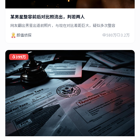
某男星整容前后对比照流出，判若两人
网友翻出男星出道前照片，与现在对比差距巨大，疑似多次整容
颜值侦探
580万
3.2万
399万