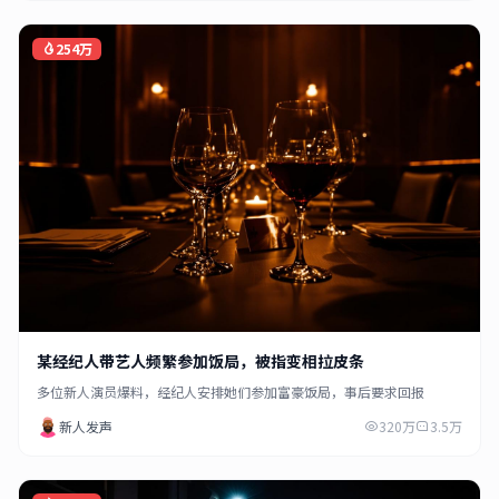
254万
某经纪人带艺人频繁参加饭局，被指变相拉皮条
多位新人演员爆料，经纪人安排她们参加富豪饭局，事后要求回报
新人发声
320万
3.5万