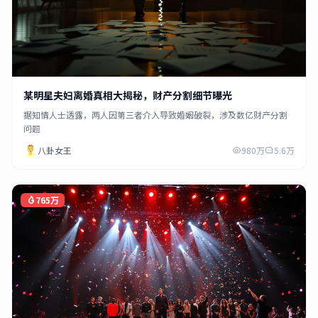
某明星夫妇离婚真相大揭秘，财产分割细节曝光
据知情人士透露，两人因第三者介入导致婚姻破裂，涉及数亿财产分割
问题
八卦女王
980万
5.6万
765万