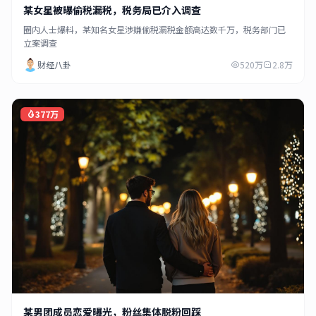
某女星被曝偷税漏税，税务局已介入调查
圈内人士爆料，某知名女星涉嫌偷税漏税金额高达数千万，税务部门已
立案调查
财经八卦
520万
2.8万
377万
某男团成员恋爱曝光，粉丝集体脱粉回踩