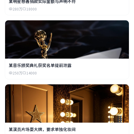
某明星慈善捐款实际金额与声明不符
280万
18000
某音乐颁奖典礼获奖名单提前泄露
250万
14000
某演员片场耍大牌，要求单独化妆间