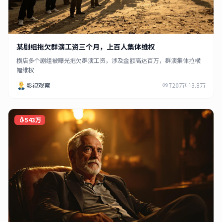
某剧组拖欠群演工资三个月，上百人集体维权
横店多个剧组被曝光拖欠群演工资，涉及金额高达百万，群演集体拉横
幅维权
影视观察
720万
3.8万
543万