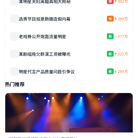
某明星夫妇离婚真相大揭秘
432万
爆
选秀节目投票数据造假内幕
399万
热
老戏骨公开炮轰流量明星
377万
新
某剧组拖欠群演工资被曝光
321万
新
明星代言产品质量问题引争议
299万
新
热门推荐