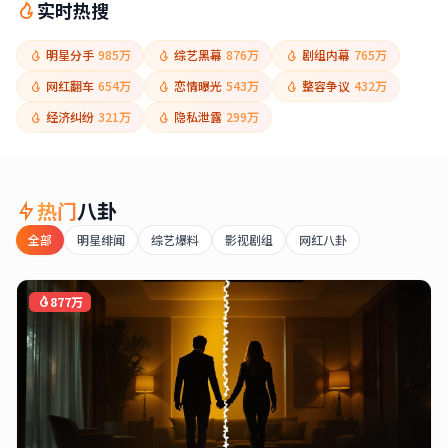
实时热搜
明星分手
985万
综艺黑幕
876万
剧组内幕
765万
网红翻车
654万
恋情曝光
543万
整容争议
432万
经济纠纷
321万
隐私泄露
299万
热门
八卦
全部
明星绯闻
综艺爆料
影视剧组
网红八卦
877万