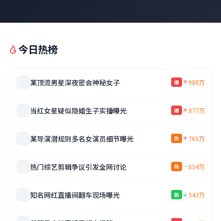
今日热榜
某顶流男星深夜密会神秘女子
988万
爆
当红女星疑似隐婚生子实锤曝光
877万
爆
某导演潜规则多名女演员细节曝光
765万
热
热门综艺剪辑争议引发全网讨论
654万
热
知名网红直播间翻车现场曝光
543万
新