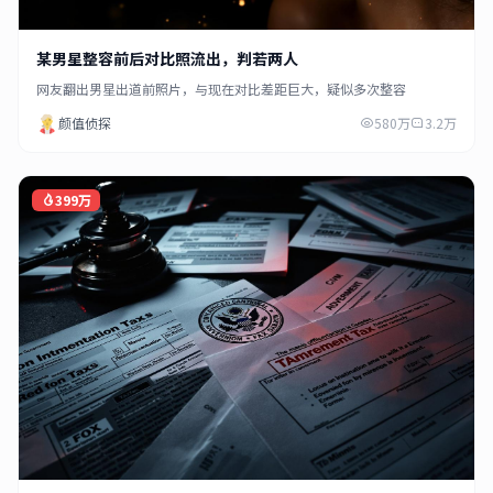
某男星整容前后对比照流出，判若两人
网友翻出男星出道前照片，与现在对比差距巨大，疑似多次整容
颜值侦探
580万
3.2万
399万