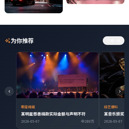
为你推荐
换一批
明星绯闻
综艺爆料
某明星慈善捐款实际金额与声明不符
某音乐颁奖典
2026-05-07
280万
2026-05-07