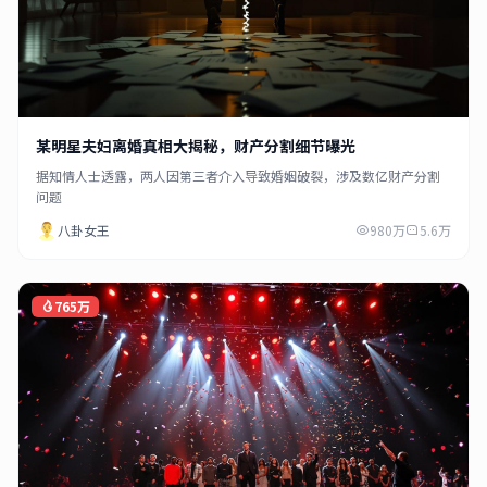
某明星夫妇离婚真相大揭秘，财产分割细节曝光
据知情人士透露，两人因第三者介入导致婚姻破裂，涉及数亿财产分割
问题
八卦女王
980万
5.6万
765万