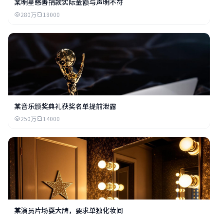
某明星慈善捐款实际金额与声明不符
280万
18000
某音乐颁奖典礼获奖名单提前泄露
250万
14000
某演员片场耍大牌，要求单独化妆间