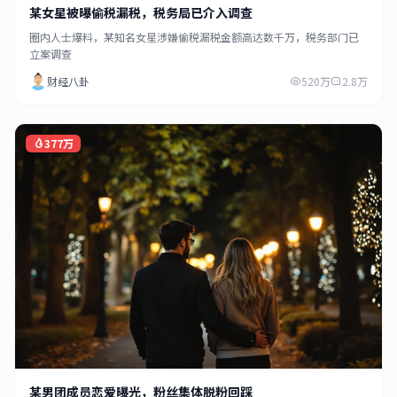
某女星被曝偷税漏税，税务局已介入调查
圈内人士爆料，某知名女星涉嫌偷税漏税金额高达数千万，税务部门已
立案调查
财经八卦
520万
2.8万
377万
某男团成员恋爱曝光，粉丝集体脱粉回踩