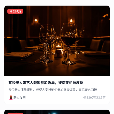
254万
某经纪人带艺人频繁参加饭局，被指变相拉皮条
多位新人演员爆料，经纪人安排她们参加富豪饭局，事后要求回报
新人发声
320万
3.5万