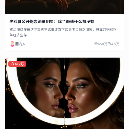
老戏骨公开炮轰流量明星：除了颜值什么都没有
资深演员在采访中直言不讳批评当下流量明星缺乏演技，只靠营销和粉
丝经济生存
圈内人
650万
4.5万
432万