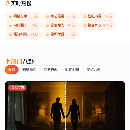
实时热搜
明星分手
985万
综艺黑幕
876万
剧组内幕
765万
网红翻车
654万
恋情曝光
543万
整容争议
432万
经济纠纷
321万
隐私泄露
299万
热门
八卦
全部
明星绯闻
综艺爆料
影视剧组
网红八卦
877万