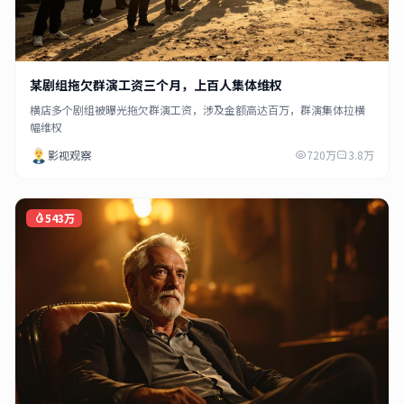
某剧组拖欠群演工资三个月，上百人集体维权
横店多个剧组被曝光拖欠群演工资，涉及金额高达百万，群演集体拉横
幅维权
影视观察
720万
3.8万
543万