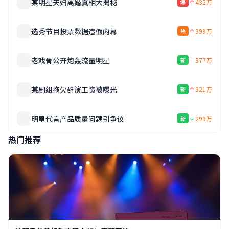
某明星夫妇离婚真相大揭秘
432万
爆
选秀节目投票数据造假内幕
399万
热
老戏骨公开炮轰流量明星
377万
新
某剧组拖欠群演工资被曝光
321万
新
明星代言产品质量问题引争议
299万
新
热门推荐