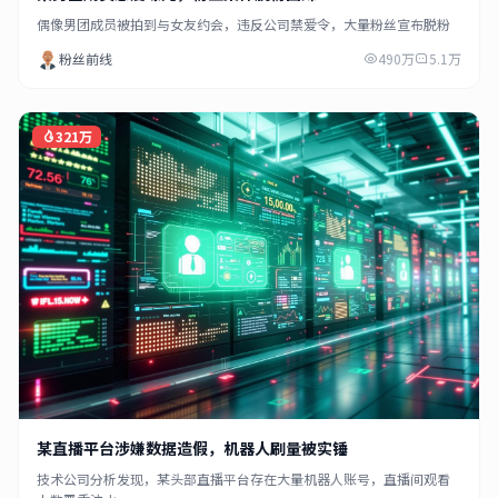
偶像男团成员被拍到与女友约会，违反公司禁爱令，大量粉丝宣布脱粉
粉丝前线
490万
5.1万
321万
某直播平台涉嫌数据造假，机器人刷量被实锤
技术公司分析发现，某头部直播平台存在大量机器人账号，直播间观看