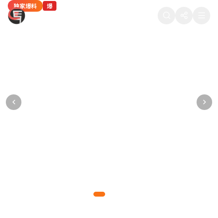
独家爆料
热门八卦
独家爆料
热门八卦
网红八卦
爆
热
爆
热
新
88在线吃瓜
某顶流男星被曝深夜密会神秘女子，工作室紧
当红女星疑似隐婚生子，医院产检照片被流出
某导演潜规则多名女演员，聊天记录被公开
热门综艺剪辑争议：某选手被淘汰的真实原因
知名网红直播间翻车，产品质量问题引众怒
急发布声明
某一线女星多次被拍到出入私立医院妇产科，疑已怀孕数月
多位女演员联合发声，晒出导演的不当聊天记录和语音证据
内部工作人员爆料，综艺节目存在剧本操控和恶意剪辑行为
千万粉丝网红带货翻车，产品被曝质量问题，粉丝集体维权
狗仔拍到男星与神秘女子同回酒店，逗留长达5小时，引发网友热议
爆料达人
正义爆料
综艺揭秘
网红观察
2026-05-10 11:15
2026-05-09 22:48
2026-05-09 18:30
2026-05-09 15:20
877万热度
765万热度
654万热度
543万热度
吃瓜先锋
2026-05-10 14:32
988万热度